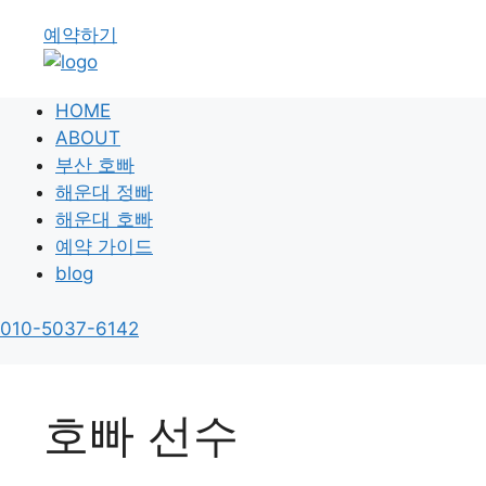
예약하기
HOME
ABOUT
부산 호빠
해운대 정빠
해운대 호빠
예약 가이드
blog
010-5037-6142
호빠 선수