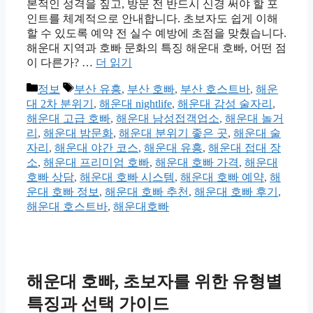
본적인 성격을 짚고, 방문 전 반드시 신경 써야 할 포
인트를 체계적으로 안내합니다. 초보자도 쉽게 이해
할 수 있도록 예약 전 실수 예방에 초점을 맞췄습니다.
해운대 지역과 호빠 문화의 특징 해운대 호빠, 어떤 점
이 다른가? …
더 읽기
카
태
정보
부산 유흥
,
부산 호빠
,
부산 호스트바
,
해운
테
그
대 2차 분위기
,
해운대 nightlife
,
해운대 감성 술자리
,
고
해운대 고급 호빠
,
해운대 남성접객업소
,
해운대 놀거
리
리
,
해운대 밤문화
,
해운대 분위기 좋은 곳
,
해운대 술
자리
,
해운대 야간 코스
,
해운대 유흥
,
해운대 접대 장
소
,
해운대 프리미엄 호빠
,
해운대 호빠 가격
,
해운대
호빠 상담
,
해운대 호빠 시스템
,
해운대 호빠 예약
,
해
운대 호빠 정보
,
해운대 호빠 추천
,
해운대 호빠 후기
,
해운대 호스트바
,
해운대호빠
해운대 호빠, 초보자를 위한 유형별
특징과 선택 가이드