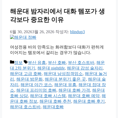
해운대 밤자리에서 대화 템포가 생
각보다 중요한 이유
6월 30, 2026
3월 26, 2026
작성자:
blindup3
여성전용 바의 만족도는 화려함보다 대화가 편하게
이어지는 템포에서 갈리는 경우가 많습니다.
카
태
정보
부산 유흥
,
부산 호빠
,
부산 호스트바
,
해운
테
그
대 2차 분위기
,
해운대 nightlife
,
해운대 감성 술자리
,
고
해운대 고급 호빠
,
해운대 남성접객업소
,
해운대 놀거
리
리
,
해운대 밤문화
,
해운대 분위기 좋은 곳
,
해운대 술
자리
,
해운대 야간 코스
,
해운대 유흥
,
해운대 접대 장
소
,
해운대 프리미엄 호빠
,
해운대 호빠 가격
,
해운대
호빠 상담
,
해운대 호빠 시스템
,
해운대 호빠 예약
,
해
운대 호빠 정보
,
해운대 호빠 추천
,
해운대 호빠 후기
,
해운대 호스트바
,
해운대호빠