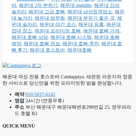
테
그
바
,
해운대 2차 분위기
,
해운대 nightlife
,
해운대 감성
고
술자리
,
해운대 고급 호빠
,
해운대 남성접객업소
,
해운
리
대 놀거리
,
해운대 밤문화
,
해운대 분위기 좋은 곳
,
해
운대 술자리
,
해운대 야간 코스
,
해운대 유흥
,
해운대
접대 장소
,
해운대 프리미엄 호빠
,
해운대 호빠 가격
,
해운대 호빠 상담
,
해운대 호빠 시스템
,
해운대 호빠
예약
,
해운대 호빠 정보
,
해운대 호빠 추천
,
해운대 호
빠 후기
,
해운대 호스트바
,
해운대호빠
해운대 여성 전용 호스트바 Canttappiya. 세련된 라운지와 정중
한 서비스로 당신만을 위한 프라이빗한 밤을 완성합니다.
예약
010-5037-6142
영업
24시간 (연중무휴)
주소
부산 해운대구 해운대해변로298번길 25, 영무파라
드 호텔 B2
QUICK MENU