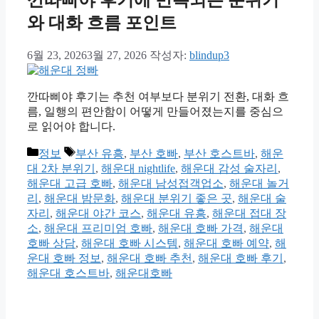
와 대화 흐름 포인트
6월 23, 2026
3월 27, 2026
작성자:
blindup3
깐따삐야 후기는 추천 여부보다 분위기 전환, 대화 흐
름, 일행의 편안함이 어떻게 만들어졌는지를 중심으
로 읽어야 합니다.
카
태
정보
부산 유흥
,
부산 호빠
,
부산 호스트바
,
해운
테
그
대 2차 분위기
,
해운대 nightlife
,
해운대 감성 술자리
,
고
해운대 고급 호빠
,
해운대 남성접객업소
,
해운대 놀거
리
리
,
해운대 밤문화
,
해운대 분위기 좋은 곳
,
해운대 술
자리
,
해운대 야간 코스
,
해운대 유흥
,
해운대 접대 장
소
,
해운대 프리미엄 호빠
,
해운대 호빠 가격
,
해운대
호빠 상담
,
해운대 호빠 시스템
,
해운대 호빠 예약
,
해
운대 호빠 정보
,
해운대 호빠 추천
,
해운대 호빠 후기
,
해운대 호스트바
,
해운대호빠