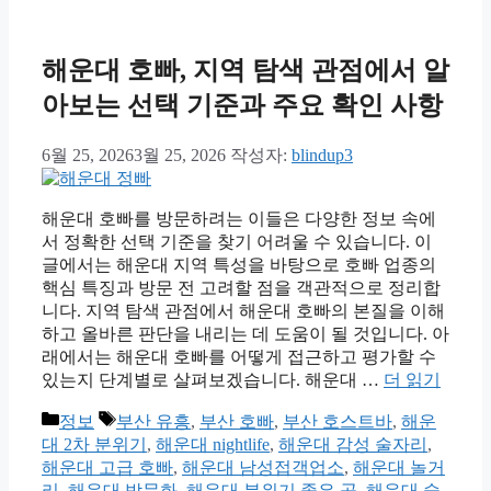
해운대 호빠, 지역 탐색 관점에서 알
아보는 선택 기준과 주요 확인 사항
6월 25, 2026
3월 25, 2026
작성자:
blindup3
해운대 호빠를 방문하려는 이들은 다양한 정보 속에
서 정확한 선택 기준을 찾기 어려울 수 있습니다. 이
글에서는 해운대 지역 특성을 바탕으로 호빠 업종의
핵심 특징과 방문 전 고려할 점을 객관적으로 정리합
니다. 지역 탐색 관점에서 해운대 호빠의 본질을 이해
하고 올바른 판단을 내리는 데 도움이 될 것입니다. 아
래에서는 해운대 호빠를 어떻게 접근하고 평가할 수
있는지 단계별로 살펴보겠습니다. 해운대 …
더 읽기
카
태
정보
부산 유흥
,
부산 호빠
,
부산 호스트바
,
해운
테
그
대 2차 분위기
,
해운대 nightlife
,
해운대 감성 술자리
,
고
해운대 고급 호빠
,
해운대 남성접객업소
,
해운대 놀거
리
리
,
해운대 밤문화
,
해운대 분위기 좋은 곳
,
해운대 술