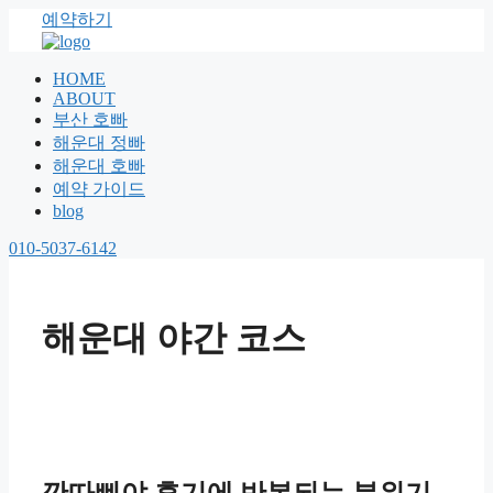
예약하기
HOME
ABOUT
부산 호빠
해운대 정빠
해운대 호빠
예약 가이드
blog
010-5037-6142
해운대 야간 코스
깐따삐야 후기에 반복되는 분위기