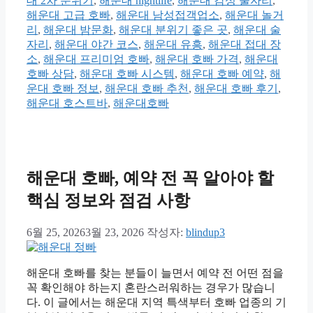
대 2차 분위기
,
해운대 nightlife
,
해운대 감성 술자리
,
고
해운대 고급 호빠
,
해운대 남성접객업소
,
해운대 놀거
리
리
,
해운대 밤문화
,
해운대 분위기 좋은 곳
,
해운대 술
자리
,
해운대 야간 코스
,
해운대 유흥
,
해운대 접대 장
소
,
해운대 프리미엄 호빠
,
해운대 호빠 가격
,
해운대
호빠 상담
,
해운대 호빠 시스템
,
해운대 호빠 예약
,
해
운대 호빠 정보
,
해운대 호빠 추천
,
해운대 호빠 후기
,
해운대 호스트바
,
해운대호빠
해운대 호빠, 예약 전 꼭 알아야 할
핵심 정보와 점검 사항
6월 25, 2026
3월 23, 2026
작성자:
blindup3
해운대 호빠를 찾는 분들이 늘면서 예약 전 어떤 점을
꼭 확인해야 하는지 혼란스러워하는 경우가 많습니
다. 이 글에서는 해운대 지역 특색부터 호빠 업종의 기