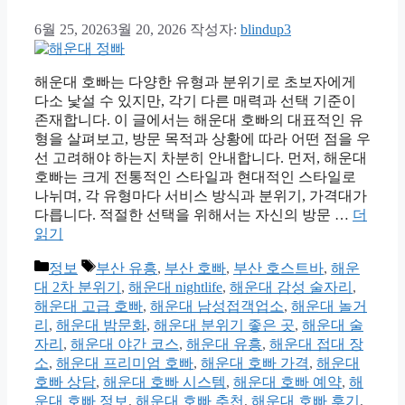
6월 25, 2026
3월 20, 2026
작성자:
blindup3
해운대 호빠는 다양한 유형과 분위기로 초보자에게
다소 낯설 수 있지만, 각기 다른 매력과 선택 기준이
존재합니다. 이 글에서는 해운대 호빠의 대표적인 유
형을 살펴보고, 방문 목적과 상황에 따라 어떤 점을 우
선 고려해야 하는지 차분히 안내합니다. 먼저, 해운대
호빠는 크게 전통적인 스타일과 현대적인 스타일로
나뉘며, 각 유형마다 서비스 방식과 분위기, 가격대가
다릅니다. 적절한 선택을 위해서는 자신의 방문 …
더
읽기
카
태
정보
부산 유흥
,
부산 호빠
,
부산 호스트바
,
해운
테
그
대 2차 분위기
,
해운대 nightlife
,
해운대 감성 술자리
,
고
해운대 고급 호빠
,
해운대 남성접객업소
,
해운대 놀거
리
리
,
해운대 밤문화
,
해운대 분위기 좋은 곳
,
해운대 술
자리
,
해운대 야간 코스
,
해운대 유흥
,
해운대 접대 장
소
,
해운대 프리미엄 호빠
,
해운대 호빠 가격
,
해운대
호빠 상담
,
해운대 호빠 시스템
,
해운대 호빠 예약
,
해
운대 호빠 정보
,
해운대 호빠 추천
,
해운대 호빠 후기
,