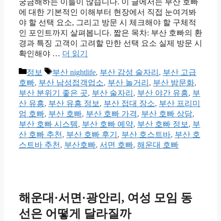
궁금해하는 이들이 많습니다. 이 글에서는 부산 호빠
에 대한 기본적인 이해부터 현장에서 직접 눈여겨봐
야 할 선택 요소, 그리고 방문 시 체크해야 할 구체적
인 포인트까지 살펴봅니다. 짧은 목차: 부산 호빠의 환
경과 특징 고객이 고려할 만한 선택 요소 실제 방문 시
확인해야 …
더 읽기
카
태
정보
부산 nightlife
,
부산 감성 술자리
,
부산 고급
테
그
호빠
,
부산 남성접객업소
,
부산 놀거리
,
부산 밤문화
,
고
부산 분위기 좋은 곳
,
부산 술자리
,
부산 야간 유흥
,
부
리
산 유흥
,
부산 유흥 정보
,
부산 접대 장소
,
부산 프리미
엄 호빠
,
부산 호빠
,
부산 호빠 가격
,
부산 호빠 상담
,
부산 호빠 시스템
,
부산 호빠 예약
,
부산 호빠 정보
,
부
산 호빠 추천
,
부산 호빠 후기
,
부산 호스트바
,
부산 호
스트바 추천
,
부산호빠
,
서면 호빠
,
해운대 호빠
해운대·서면·광안리, 여성 모임 동
선은 어떻게 달라질까