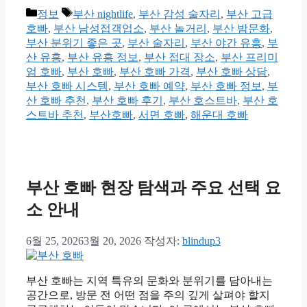
카
태
정보
부산 nightlife
,
부산 감성 술자리
,
부산 고급
테
그
호빠
,
부산 남성접객업소
,
부산 놀거리
,
부산 밤문화
,
고
부산 분위기 좋은 곳
,
부산 술자리
,
부산 야간 유흥
,
부
리
산 유흥
,
부산 유흥 정보
,
부산 접대 장소
,
부산 프리미
엄 호빠
,
부산 호빠
,
부산 호빠 가격
,
부산 호빠 상담
,
부산 호빠 시스템
,
부산 호빠 예약
,
부산 호빠 정보
,
부
산 호빠 추천
,
부산 호빠 후기
,
부산 호스트바
,
부산 호
스트바 추천
,
부산호빠
,
서면 호빠
,
해운대 호빠
부산 호빠 현장 탐색과 주요 선택 요
소 안내
6월 25, 2026
3월 20, 2026
작성자:
blindup3
부산 호빠는 지역 특유의 문화와 분위기를 담아내는
공간으로, 방문 전 어떤 점을 주의 깊게 살펴야 할지