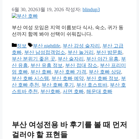
6월 30, 2026
3월 19, 2026
작성자:
blindup3
부산 여성 모임은 지역 이름보다 식사, 숙소, 귀가 동
선까지 함께 봐야 선택이 쉬워집니다.
카
태
정보
부산 nightlife
,
부산 감성 술자리
,
부산 고급
테
그
호빠
,
부산 남성접객업소
,
부산 놀거리
,
부산 밤문화
,
고
부산 분위기 좋은 곳
,
부산 술자리
,
부산 야간 유흥
,
부
리
산 유흥
,
부산 유흥 정보
,
부산 접대 장소
,
부산 프리미
엄 호빠
,
부산 호빠
,
부산 호빠 가격
,
부산 호빠 상담
,
부산 호빠 시스템
,
부산 호빠 예약
,
부산 호빠 정보
,
부
산 호빠 추천
,
부산 호빠 후기
,
부산 호스트바
,
부산 호
스트바 추천
,
부산호빠
,
서면 호빠
,
해운대 호빠
부산 여성전용 바 후기를 볼 때 먼저
걸러야 할 표현들