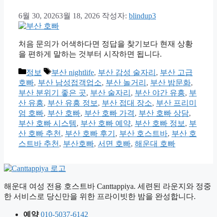
6월 30, 2026
3월 18, 2026
작성자:
blindup3
처음 문의가 어색하다면 정답을 찾기보다 현재 상황
을 편하게 말하는 것부터 시작하면 됩니다.
카
태
정보
부산 nightlife
,
부산 감성 술자리
,
부산 고급
테
그
호빠
,
부산 남성접객업소
,
부산 놀거리
,
부산 밤문화
,
고
부산 분위기 좋은 곳
,
부산 술자리
,
부산 야간 유흥
,
부
리
산 유흥
,
부산 유흥 정보
,
부산 접대 장소
,
부산 프리미
엄 호빠
,
부산 호빠
,
부산 호빠 가격
,
부산 호빠 상담
,
부산 호빠 시스템
,
부산 호빠 예약
,
부산 호빠 정보
,
부
산 호빠 추천
,
부산 호빠 후기
,
부산 호스트바
,
부산 호
스트바 추천
,
부산호빠
,
서면 호빠
,
해운대 호빠
해운대 여성 전용 호스트바 Canttappiya. 세련된 라운지와 정중
한 서비스로 당신만을 위한 프라이빗한 밤을 완성합니다.
예약
010-5037-6142