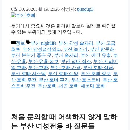
6월 30, 2026
3월 19, 2026
작성자:
blindup3
후기에서 중요한 것은 화려한 말보다 실제로 확인할
수 있는 분위기와 응대 기준입니다.
카
태
정보
부산 nightlife
,
부산 감성 술자리
,
부산 고급
테
그
호빠
,
부산 남성접객업소
,
부산 놀거리
,
부산 밤문화
,
고
부산 분위기 좋은 곳
,
부산 술자리
,
부산 야간 유흥
,
부
리
산 유흥
,
부산 유흥 정보
,
부산 접대 장소
,
부산 프리미
엄 호빠
,
부산 호빠
,
부산 호빠 가격
,
부산 호빠 상담
,
부산 호빠 시스템
,
부산 호빠 예약
,
부산 호빠 정보
,
부
산 호빠 추천
,
부산 호빠 후기
,
부산 호스트바
,
부산 호
스트바 추천
,
부산호빠
,
서면 호빠
,
해운대 호빠
처음 문의할 때 어색하지 않게 말하
는 부산 여성전용 바 질문들