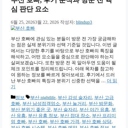
심 판단 요소
6월 25, 2026
3월 22, 2026
작성자:
blindup3
부산 호빠에 관심 있는 분들이 방문 전 가장 궁금해하
는 점은 실제 분위기와 선택 기준일 것입니다. 이번 글
에서는 다양한 후기를 바탕으로 부산 호빠의 특징을
해석하고, 어떤 요소들을 중심으로 판단해야 하는지
살펴보겠습니다. 또한 방문 전 꼭 알아두면 도움이 될
체크 포인트를 정리해드립니다. 아래 목차를 참고하
여 원하는 정보를 빠르게 찾아보세요. 후기에서 드러
난 부산 호빠의 특징과 분위기 신중한 선택을 …
더 읽
기
카
태
정보
부산 nightlife
,
부산 감성 술자리
,
부산 고급
테
그
호빠
,
부산 남성접객업소
,
부산 놀거리
,
부산 밤문화
,
고
부산 분위기 좋은 곳
,
부산 술자리
,
부산 야간 유흥
,
부
리
산 유흥
,
부산 유흥 정보
,
부산 접대 장소
,
부산 프리미
엄 호빠
,
부산 호빠
,
부산 호빠 가격
,
부산 호빠 상담
,
부산 호빠 시스템
,
부산 호빠 예약
,
부산 호빠 정보
,
부