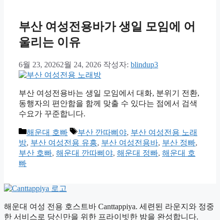
부산 여성전용바가 생일 모임에 어
울리는 이유
6월 23, 2026
2월 24, 2026
작성자:
blindup3
부산 여성전용바는 생일 모임에서 대화, 분위기 전환,
동행자의 편안함을 함께 맞출 수 있다는 점에서 검색
수요가 꾸준합니다.
카
태
해운대 호빠
부산 깐따삐야
,
부산 여성전용 노래
테
그
방
,
부산 여성전용 유흥
,
부산 여성전용바
,
부산 정빠
,
고
부산 호빠
,
해운대 깐따삐야
,
해운대 정빠
,
해운대 호
리
빠
해운대 여성 전용 호스트바 Canttappiya. 세련된 라운지와 정중
한 서비스로 당신만을 위한 프라이빗한 밤을 완성합니다.