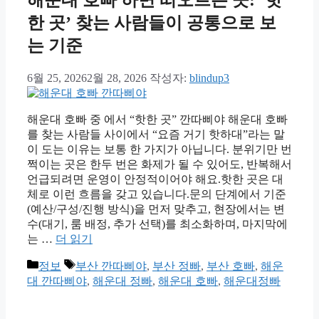
한 곳’ 찾는 사람들이 공통으로 보
는 기준
6월 25, 2026
2월 28, 2026
작성자:
blindup3
해운대 호빠 중 에서 “핫한 곳” 깐따삐야 해운대 호빠
를 찾는 사람들 사이에서 “요즘 거기 핫하대”라는 말
이 도는 이유는 보통 한 가지가 아닙니다. 분위기만 번
쩍이는 곳은 한두 번은 화제가 될 수 있어도, 반복해서
언급되려면 운영이 안정적이어야 해요.핫한 곳은 대
체로 이런 흐름을 갖고 있습니다.문의 단계에서 기준
(예산/구성/진행 방식)을 먼저 맞추고, 현장에서는 변
수(대기, 룸 배정, 추가 선택)를 최소화하며, 마지막에
는 …
더 읽기
카
태
정보
부산 깐따삐야
,
부산 정빠
,
부산 호빠
,
해운
테
그
대 깐따삐야
,
해운대 정빠
,
해운대 호빠
,
해운대정빠
고
리