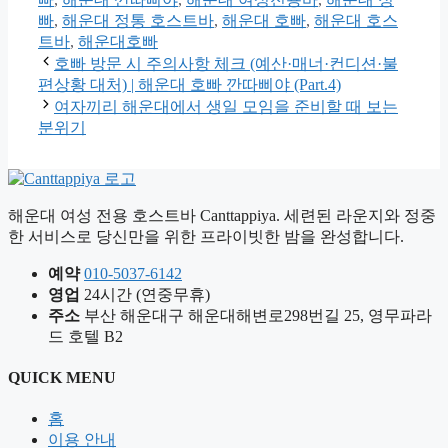
고
빠
,
해운대 정통 호스트바
,
해운대 호빠
,
해운대 호스
리
트바
,
해운대호빠
호빠 방문 시 주의사항 체크 (예산·매너·컨디션·불
편상황 대처) | 해운대 호빠 깐따삐야 (Part.4)
여자끼리 해운대에서 생일 모임을 준비할 때 보는
분위기
해운대 여성 전용 호스트바 Canttappiya. 세련된 라운지와 정중
한 서비스로 당신만을 위한 프라이빗한 밤을 완성합니다.
예약
010-5037-6142
영업
24시간 (연중무휴)
주소
부산 해운대구 해운대해변로298번길 25, 영무파라
드 호텔 B2
QUICK MENU
홈
이용 안내