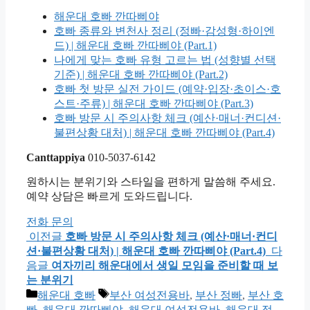
해운대 호빠 깐따삐야
호빠 종류와 변천사 정리 (정빠·감성형·하이엔
드) | 해운대 호빠 깐따삐야 (Part.1)
나에게 맞는 호빠 유형 고르는 법 (성향별 선택
기준) | 해운대 호빠 깐따삐야 (Part.2)
호빠 첫 방문 실전 가이드 (예약·입장·초이스·호
스트·주류) | 해운대 호빠 깐따삐야 (Part.3)
호빠 방문 시 주의사항 체크 (예산·매너·컨디션·
불편상황 대처) | 해운대 호빠 깐따삐야 (Part.4)
Canttappiya
010-5037-6142
원하시는 분위기와 스타일을 편하게 말씀해 주세요.
예약 상담은 빠르게 도와드립니다.
전화 문의
이전글
호빠 방문 시 주의사항 체크 (예산·매너·컨디
션·불편상황 대처) | 해운대 호빠 깐따삐야 (Part.4)
다
음글
여자끼리 해운대에서 생일 모임을 준비할 때 보
는 분위기
카
태
해운대 호빠
부산 여성전용바
,
부산 정빠
,
부산 호
테
그
빠
,
해운대 깐따삐야
,
해운대 여성전용바
,
해운대 정