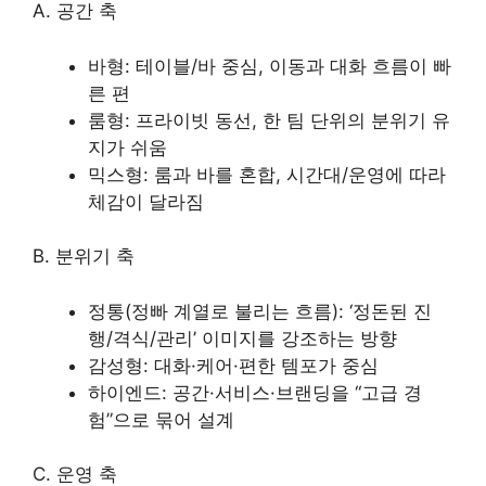
A. 공간 축
바형: 테이블/바 중심, 이동과 대화 흐름이 빠
른 편
룸형: 프라이빗 동선, 한 팀 단위의 분위기 유
지가 쉬움
믹스형: 룸과 바를 혼합, 시간대/운영에 따라
체감이 달라짐
B. 분위기 축
정통(정빠 계열로 불리는 흐름): ‘정돈된 진
행/격식/관리’ 이미지를 강조하는 방향
감성형: 대화·케어·편한 템포가 중심
하이엔드: 공간·서비스·브랜딩을 “고급 경
험”으로 묶어 설계
C. 운영 축