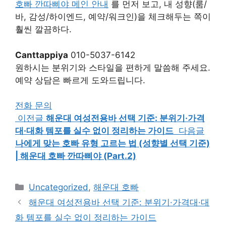
호빠 깐따삐야 메인 안내
를 먼저 보고, 내 성향(룸/
바, 감성/하이엔드, 예약/워크인)을 체크해두는 쪽이
훨씬 깔끔하다.
Canttappiya
010-5037-6142
원하시는 분위기와 스타일을 편하게 말씀해 주세요.
예약 상담은 빠르게 도와드립니다.
전화 문의
이전글
해운대 여성전용바 선택 기준: 분위기·가격
대·대화 템포를 실수 없이 정리하는 가이드
다음글
나에게 맞는 호빠 유형 고르는 법 (성향별 선택 기준)
| 해운대 호빠 깐따삐야 (Part.2)
카
Uncategorized
,
해운대 호빠
테
해운대 여성전용바 선택 기준: 분위기·가격대·대
고
화 템포를 실수 없이 정리하는 가이드
리